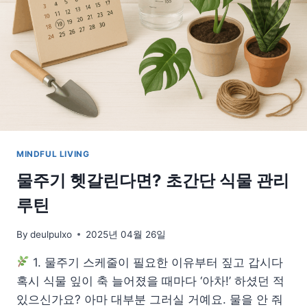
줄
여
서
체
중
과
건
강
두
마
MINDFUL LIVING
리
토
물주기 헷갈린다면? 초간단 식물 관리
끼
루틴
잡
기
By
deulpulxo
2025년 04월 26일
1. 물주기 스케줄이 필요한 이유부터 짚고 갑시다
혹시 식물 잎이 축 늘어졌을 때마다 ‘아차!’ 하셨던 적
있으신가요? 아마 대부분 그러실 거예요. 물을 안 줘