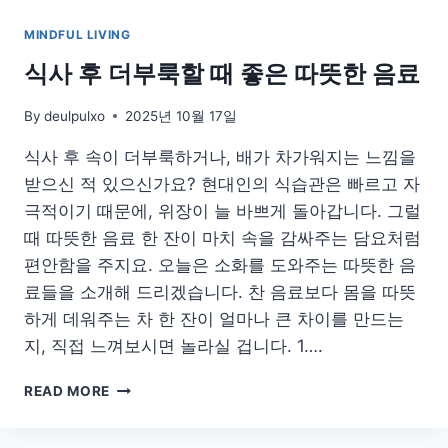
법
MINDFUL LIVING
식사 후 더부룩할 때 좋은 따뜻한 음료
By
deulpulxo
2025년 10월 17일
식사 후 속이 더부룩하거나, 배가 차가워지는 느낌을
받으신 적 있으신가요? 현대인의 식습관은 빠르고 자
극적이기 때문에, 위장이 늘 바쁘게 돌아갑니다. 그럴
때 따뜻한 음료 한 잔이 마치 속을 감싸주는 담요처럼
편안함을 주지요. 오늘은 소화를 도와주는 따뜻한 음
료들을 소개해 드리겠습니다. 찬 음료보다 몸을 따뜻
하게 데워주는 차 한 잔이 얼마나 큰 차이를 만드는
지, 직접 느껴보시면 놀라실 겁니다. 1….
식
READ MORE
사
후