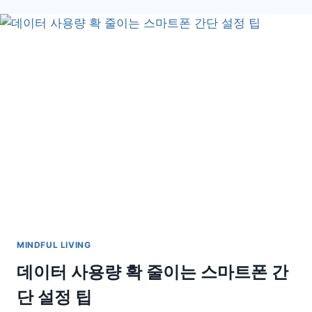
더
부
룩
할
때
좋
은
따
뜻
한
음
료
MINDFUL LIVING
데이터 사용량 확 줄이는 스마트폰 간
단 설정 팁