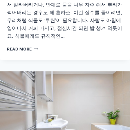
서 말라버리거나, 반대로 물을 너무 자주 줘서 뿌리가
썩어버리는 경우도 꽤 흔하죠. 이런 실수를 줄이려면,
우리처럼 식물도 ‘루틴’이 필요합니다. 사람도 아침에
일어나서 커피 마시고, 점심시간 되면 밥 챙겨 먹듯이
요. 식물에게도 규칙적인…
물
READ MORE
주
기
헷
갈
린
다
면?
초
간
단
식
물
관