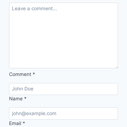
이
는
스
마
트
폰
간
단
설
정
팁
Comment
*
Name
*
Email
*