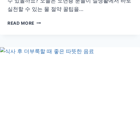
수 있을까요? 오늘은 노년층 분들이 실생활에서 바로
실천할 수 있는 물 절약 꿀팁을…
노
READ MORE
년
층
을
위
한
집
에
서
실
천
하
는
똑
똑
한
물
절
약