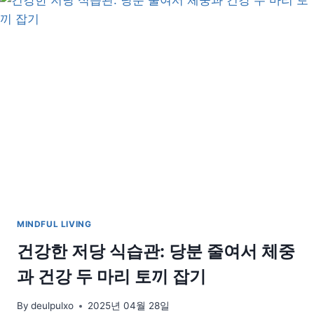
서
찾
는
건
강
과
행
복
의
비
밀
MINDFUL LIVING
건강한 저당 식습관: 당분 줄여서 체중
과 건강 두 마리 토끼 잡기
By
deulpulxo
2025년 04월 28일