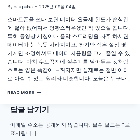
By
deulpulxo
2025년 09월 04일
스마트폰을 쓰다 보면 데이터 요금제 한도가 순식간
에 닳아 없어져서 당황스러우셨던 적 있으실 겁니다.
특히 동영상 시청이나 음악 스트리밍을 자주 하시면
데이터가 눈 녹듯 사라지지요. 하지만 작은 설정 몇
가지만 조정하셔도 데이터 사용량을 크게 줄일 수 있
습니다. 마치 수도꼭지에 절수기를 달아두는 것처럼,
흐르는 양은 똑같이 느껴지지만 실제로는 절반 이하
로 아낄 수 있는 원리와 비슷합니다. 오늘은 누구나…
데
READ MORE
이
터
답글 남기기
사
용
량
이메일 주소는 공개되지 않습니다.
필수 필드는
*
로
확
표시됩니다
줄