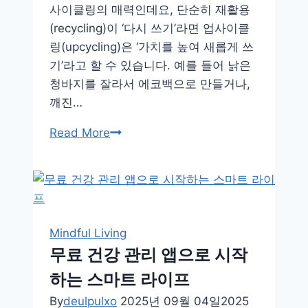
사이클링의 매력인데요, 단순히 재활용
(recycling)이 ‘다시 쓰기’라면 업사이클
링(upcycling)은 ‘가치를 높여 새롭게 쓰
기’라고 할 수 있습니다. 예를 들어 낡은
청바지를 잘라서 에코백으로 만들거나,
깨진…
지
Read More
구
도
살
리
고
Mindful Living
집
무료 건강 관리 앱으로 시작
도
하는 스마트 라이프
꾸
미
By
deulpulxo
2025년 09월 04일
2025