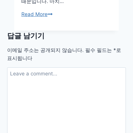
때문입니다. 마치…
활
노
휴
Read More
하
대
우
폰
답글 남기기
글
자
이메일 주소는 공개되지 않습니다.
필수 필드는
*
로
크
표시됩니다
게
보
는
초
간
단
설
정
법