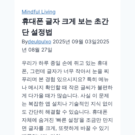
전
기
Mindful Living
요
휴대폰 글자 크게 보는 초간
금
단 설정법
과
수
By
deulpulxo
2025년 09월 03일
2025
도
년 08월 27일
요
우리가 하루 종일 손에 쥐고 있는 휴대
금
폰, 그런데 글자가 너무 작아서 눈을 찌
동
푸리며 본 경험 있으시지요? 특히 메뉴
시
나 메시지 확인할 때 작은 글씨가 불편하
에
게 다가올 때가 많습니다. 사실 이 문제
줄
는 복잡한 앱 설치나 기술적인 지식 없이
이
도 간단히 해결할 수 있습니다. 휴대폰
는
자체에 숨겨진 ‘빠른 설정’을 조금만 만지
실
면 글자를 크게, 또렷하게 바꿀 수 있기
생