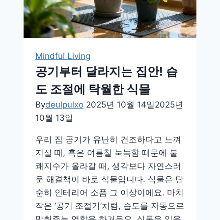
당
신
의
돈
Mindful Living
을
공기부터 달라지는 집안! 습
지
도 조절에 탁월한 식물
키
는
By
deulpulxo
2025년 10월 14일
2025년
습
10월 13일
관
우리 집 공기가 유난히 건조하다고 느껴
들
지실 때, 혹은 여름철 눅눅함 때문에 불
쾌지수가 올라갈 때, 생각보다 자연스러
운 해결책이 바로 식물입니다. 식물은 단
순히 인테리어 소품 그 이상이에요. 마치
작은 ‘공기 조절기’처럼, 습도를 자동으로
맞춰주는 역할을 하거든요. 식물은 잎을