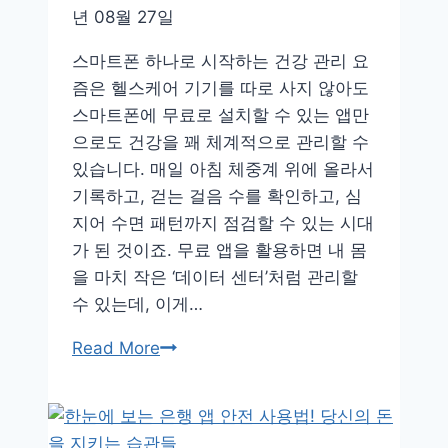
는
년 08월 27일
똑
스마트폰 하나로 시작하는 건강 관리 요
똑
즘은 헬스케어 기기를 따로 사지 않아도
한
스마트폰에 무료로 설치할 수 있는 앱만
업
으로도 건강을 꽤 체계적으로 관리할 수
사
있습니다. 매일 아침 체중계 위에 올라서
이
기록하고, 걷는 걸음 수를 확인하고, 심
클
지어 수면 패턴까지 점검할 수 있는 시대
링
가 된 것이죠. 무료 앱을 활용하면 내 몸
실
을 마치 작은 ‘데이터 센터’처럼 관리할
천
수 있는데, 이게…
법
무
Read More
료
건
강