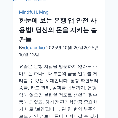
관
리
Mindful Living
앱
한눈에 보는 은행 앱 안전 사
으
용법! 당신의 돈을 지키는 습
로
시
관들
작
By
deulpulxo
2025년 10월 20일
2025년
하
10월 13일
는
스
요즘은 은행 지점을 방문하지 않아도 스
마
마트폰 하나로 대부분의 금융 업무를 처
트
리할 수 있는 시대입니다. 통장 확인부터
라
송금, 카드 관리, 공과금 납부까지, 은행
이
앱이 없으면 불편할 정도로 생활의 필수
프
품이 되었죠. 하지만 편리함만큼 중요한
게 바로 ‘보안’입니다. 단 한 번의 부주의
로도 개인 정보나 돈이 빠져나갈 수 있기