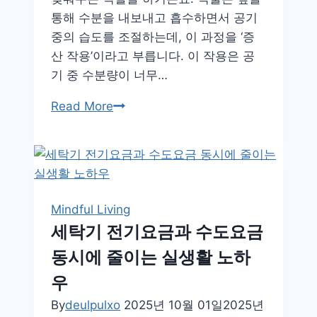
통해 수분을 내보내고 흡수하면서 공기
중의 습도를 조절하는데, 이 과정을 ‘증
산 작용’이라고 부릅니다. 이 작용은 공
기 중 수분량이 너무…
공
Read More
기
부
터
달
라
Mindful Living
지
세탁기 전기요금과 수도요금
는
동시에 줄이는 실생활 노하
집
안!
우
습
By
deulpulxo
2025년 10월 01일
2025년
도