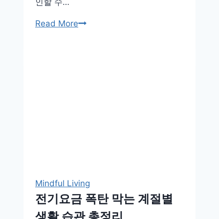
인할 수…
전
Read More
자
명
세
서
로
월
요
금
절
약,
지
금
Mindful Living
바
전기요금 폭탄 막는 계절별
로
생활 습관 총정리