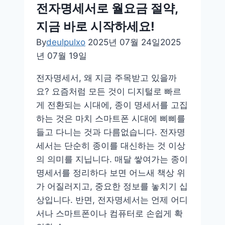
비
전자명세서로 월요금 절약,
밀,
지금 바로 시작하세요!
소
금
By
deulpulxo
2025년 07월 24일
2025
없
년 07월 19일
이
전자명세서, 왜 지금 주목받고 있을까
도
요? 요즘처럼 모든 것이 디지털로 빠르
맛
게 전환되는 시대에, 종이 명세서를 고집
있
하는 것은 마치 스마트폰 시대에 삐삐를
는
들고 다니는 것과 다름없습니다. 전자명
저
세서는 단순히 종이를 대신하는 것 이상
염
의 의미를 지닙니다. 매달 쌓여가는 종이
요
명세서를 정리하다 보면 어느새 책상 위
리
가 어질러지고, 중요한 정보를 놓치기 십
법
상입니다. 반면, 전자명세서는 언제 어디
서나 스마트폰이나 컴퓨터로 손쉽게 확