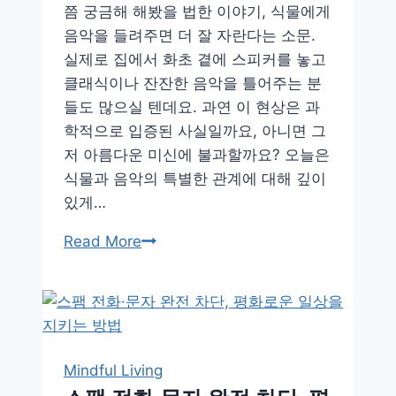
쯤 궁금해 해봤을 법한 이야기, 식물에게
장
음악을 들려주면 더 잘 자란다는 소문.
건
실제로 집에서 화초 곁에 스피커를 놓고
강
클래식이나 잔잔한 음악을 틀어주는 분
법
들도 많으실 텐데요. 과연 이 현상은 과
학적으로 입증된 사실일까요, 아니면 그
저 아름다운 미신에 불과할까요? 오늘은
식물과 음악의 특별한 관계에 대해 깊이
있게…
식
Read More
물
에
게
음
악
Mindful Living
을