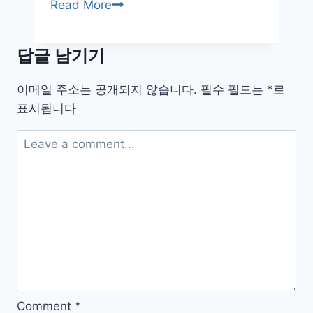
스
Read More
팸
전
답글 남기기
화
·
이메일 주소는 공개되지 않습니다.
필수 필드는
*
로
문
표시됩니다
자
완
전
차
단,
평
화
로
운
일
상
Comment
*