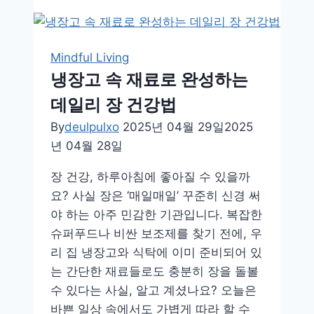
요
금
폭
Mindful Living
탄
냉장고 속 재료로 완성하는
막
데일리 장 건강법
는
계
By
deulpulxo
2025년 04월 29일
2025
절
년 04월 28일
별
장 건강, 하루아침에 좋아질 수 있을까
생
요? 사실 장은 ‘매일매일’ 꾸준히 신경 써
활
야 하는 아주 민감한 기관입니다. 복잡한
습
슈퍼푸드나 비싼 보조제를 찾기 전에, 우
관
리 집 냉장고와 식탁에 이미 준비되어 있
총
는 간단한 재료들로도 충분히 장을 돌볼
정
수 있다는 사실, 알고 계셨나요? 오늘은
리
바쁜 일상 속에서도 가볍게 따라 할 수