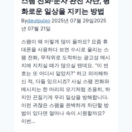
스팸 전화·문자 완전 차단, 평
들
화로운 일상을 지키는 방법
려
주
By
deulpulxo
2025년 07월 29일
2025
는
년 07월 21일
행
스팸이 왜 이렇게 많이 올까요? 요즘 휴
위,
대폰을 사용하다 보면 수시로 울리는 스
의
팸 전화, 무작위로 도착하는 광고성 메시
미
지에 지치실 때가 많으실 텐데요. “이 번
와
호는 또 어디서 알았지?” 하고 의아해하
효
신 적, 다들 있으시죠? 사실 스팸 전화와
과
메시지는 한 마리의 모기처럼 조용히, 하
알
지만 끈질기게 우리 일상을 방해합니다.
아
이런 귀찮은 스팸을 완벽하게 차단할 방
보
법이 있다면 얼마나 속이 시원할까요?
기
이번…