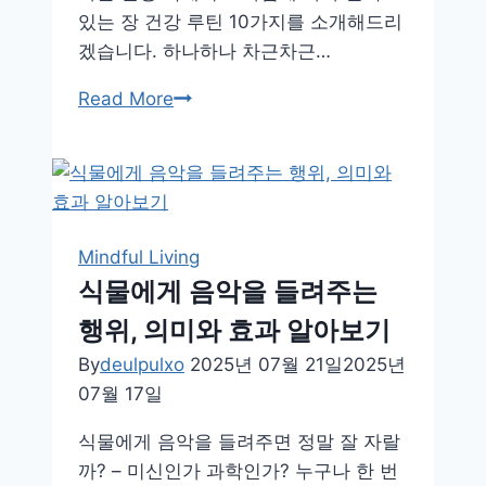
있는 장 건강 루틴 10가지를 소개해드리
겠습니다. 하나하나 차근차근…
냉
Read More
장
고
속
재
료
Mindful Living
로
식물에게 음악을 들려주는
완
행위, 의미와 효과 알아보기
성
하
By
deulpulxo
2025년 07월 21일
2025년
는
07월 17일
데
식물에게 음악을 들려주면 정말 잘 자랄
일
까? – 미신인가 과학인가? 누구나 한 번
리