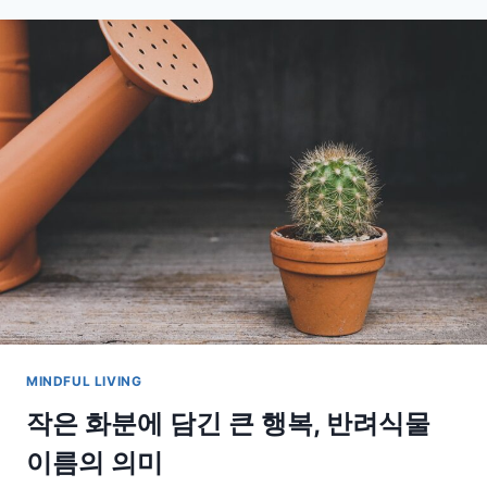
우
는
작
은
행
복,
반
려
식
물
과
함
께
하
는
루
MINDFUL LIVING
틴
작은 화분에 담긴 큰 행복, 반려식물
이름의 의미