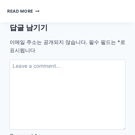
베
READ MORE
란
다
답글 남기기
없
이
도
이메일 주소는 공개되지 않습니다.
필수 필드는
*
로
가
표시됩니다
능
한
인
테
리
어
식
물
가
이
드