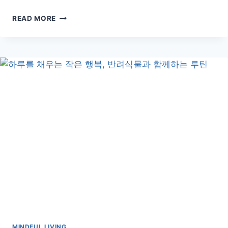
노
READ MORE
인
들
을
위
한
단
백
질
섭
취
가
이
드:
보
충
제
없
이
충
MINDFUL LIVING