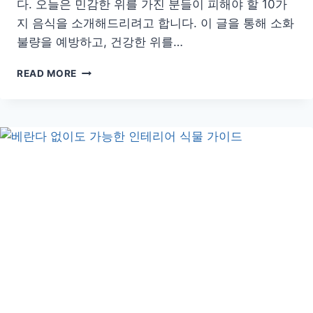
다. 오늘은 민감한 위를 가진 분들이 피해야 할 10가
지 음식을 소개해드리려고 합니다. 이 글을 통해 소화
불량을 예방하고, 건강한 위를…
위
READ MORE
건
강
을
지
키
는
법:
민
감
한
위
를
위
한
음
식