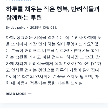
분
한
하루를 채우는 작은 행복, 반려식물과
단
함께하는 루틴
백
질
얻
By
deulpulxo
2025년 10월 08일
는
법
아침: 싱그러운 시작을 열어주는 작은 인사 아침에 눈
을 뜨자마자 가장 먼저 하는 일이 무엇이신가요? 많
은 분들이 커피포트 버튼을 누르거나 휴대폰을 확인
하는 습관을 가지고 계실 겁니다. 하지만 그 순간, 창
가에 자리한 반려식물에게 살짝 다가가 “잘 잤니?” 하
고 인사를 건네는 것만으로 하루의 기운이 달라집니
다. 작은 화분의 잎사귀에 손끝을 스치듯 닿으면, 마
치 내 마음이 정돈되는 듯한 기분을 느끼실…
하
READ MORE
루
를
채