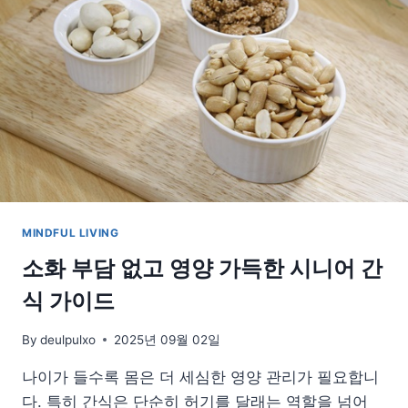
행
복,
반
려
식
물
이
름
의
의
미
MINDFUL LIVING
소화 부담 없고 영양 가득한 시니어 간
식 가이드
By
deulpulxo
2025년 09월 02일
나이가 들수록 몸은 더 세심한 영양 관리가 필요합니
다. 특히 간식은 단순히 허기를 달래는 역할을 넘어