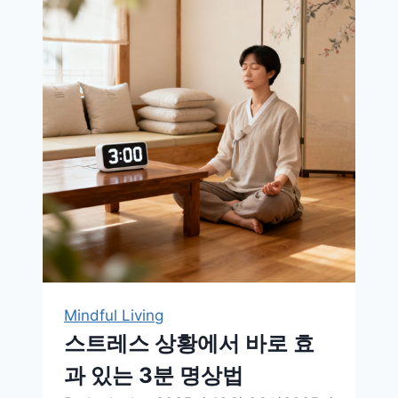
대
화,
마
음
이
치
유
되
는
순
간
들
Mindful Living
스트레스 상황에서 바로 효
과 있는 3분 명상법