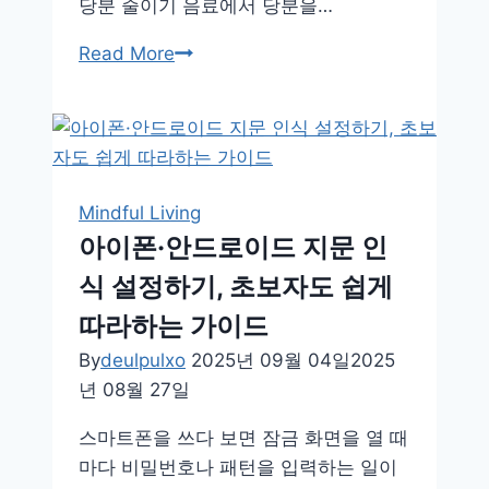
당분 줄이기 음료에서 당분을…
건
Read More
강
한
저
당
식
Mindful Living
습
아이폰·안드로이드 지문 인
관:
식 설정하기, 초보자도 쉽게
당
분
따라하는 가이드
줄
By
deulpulxo
2025년 09월 04일
2025
여
년 08월 27일
서
체
스마트폰을 쓰다 보면 잠금 화면을 열 때
중
마다 비밀번호나 패턴을 입력하는 일이