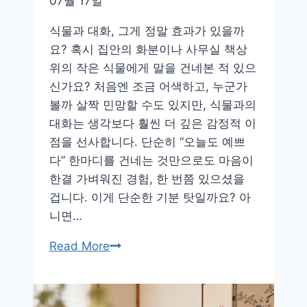
07월 17일
별
식물과 대화, 그게 정말 효과가 있을까
생
요? 혹시 집안의 화분이나 사무실 책상
활
위의 작은 식물에게 말을 건네본 적 있으
습
신가요? 처음엔 조금 어색하고, 누군가
관
볼까 살짝 민망할 수도 있지만, 식물과의
총
대화는 생각보다 훨씬 더 깊은 감정적 이
정
점을 선사합니다. 단순히 “오늘도 예쁘
리
다” 한마디를 건네는 것만으로도 마음이
한결 가벼워진 경험, 한 번쯤 있으셨을
겁니다. 이게 단순한 기분 탓일까요? 아
니면…
식
Read More
물
과
의