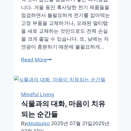
니다. 겨울 동안 혹사당한 전기 제품들을
점검하면서 불필요하게 전기를 잡아먹는
고장 부품을 교체하거나, 오래된 멀티탭
을 새로 교체하는 것만으로도 전력 손실
을 크게 줄일 수 있습니다. 또, 낮에는 자
연광이 충분하기 때문에 불필요하게…
전
Read More
기
요
금
폭
Mindful Living
탄
식물과의 대화, 마음이 치유
막
되는 순간들
는
계
By
deulpulxo
2025년 07월 21일
2025년
절