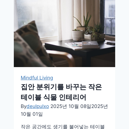
스
상
황
에
서
바
로
효
과
있
Mindful Living
는
집안 분위기를 바꾸는 작은
3
테이블 식물 인테리어
분
By
deulpulxo
2025년 10월 08일
2025년
명
10월 01일
상
법
작은 공간에도 생기를 불어넣는 테이블