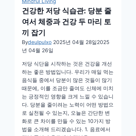
Mindful Living
바
건강한 저당 식습관: 당분 줄
꾸
여서 체중과 건강 두 마리 토
는
작
끼 잡기
은
By
deulpulxo
2025년 04월 28일
2025
테
년 04월 26일
이
블
저당 식단을 시작하는 것은 건강을 개선
식
하는 좋은 방법입니다. 우리가 매일 먹는
물
음식들 중에서 당분이 많은 것들이 많기
인
때문에, 이를 조금만 줄여도 신체에 미치
테
는 긍정적인 영향을 크게 느낄 수 있습니
리
다. 당분을 줄이려는 노력이 어떤 방법으
어
로 실천될 수 있는지, 오늘은 간단한 변
화로 큰 차이를 만들 수 있는 10가지 방
법을 소개해 드리겠습니다. 1. 음료에서