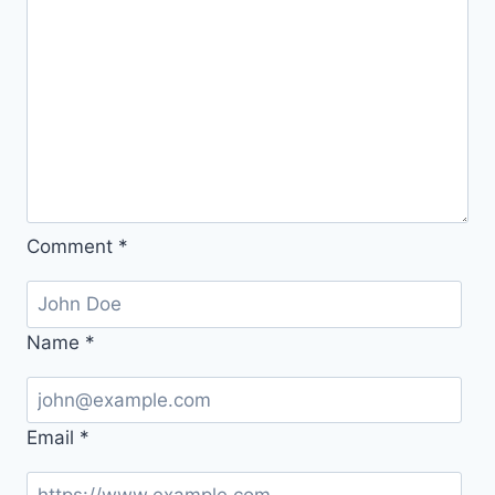
드
지
문
인
식
설
정
하
기,
Comment
*
초
보
자
Name
*
도
쉽
게
Email
*
따
라