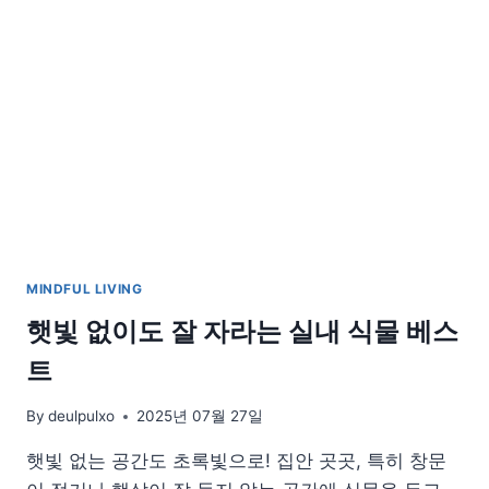
기
청
정
기,
허
브
로
집
안
을
리
프
MINDFUL LIVING
레
시
햇빛 없이도 잘 자라는 실내 식물 베스
하
트
는
비
법
By
deulpulxo
2025년 07월 27일
햇빛 없는 공간도 초록빛으로! 집안 곳곳, 특히 창문