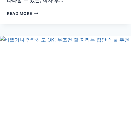
따라할 수 있는, 식사 후…
식
READ MORE
사
후
더
부
룩
함
끝!
소
화
를
돕
는
쉬
운
습
관