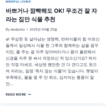
MINDFUL LIVING
바쁘거나 깜빡해도 OK! 무조건 잘 자
라는 집안 식물 추천
By
deulpulxo
2025년 04월 25일
🌿 무심한 듯 살아남는 생명력, 반려식물의 힘 어르신
들께서 일상에서 식물 한 그루와 함께하는 삶을 꿈꾸
지만, 물 주는 걸 자주 잊어버리거나 몸이 불편해서
신경을 자주 못 써서 걱정되신 적 있으신가요? 하지
만 걱정 마세요. 세상엔 웬만한 건 다 견디고도 웃으
며 자라는, 일명 ‘죽지 않는 식물’이 있습니다. 햇빛이
부족해도, 물을 몇 주 안 줘도, 심지어는 통풍이 잘
안…
바
READ MORE
쁘
거