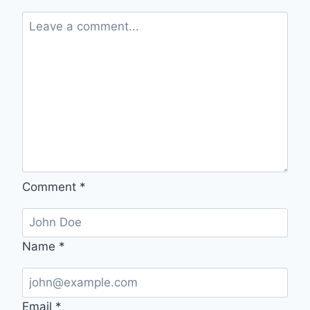
기
정
화
식
물,
초
보
자
도
쉽
게
키
Comment
*
우
는
방
법
Name
*
Email
*