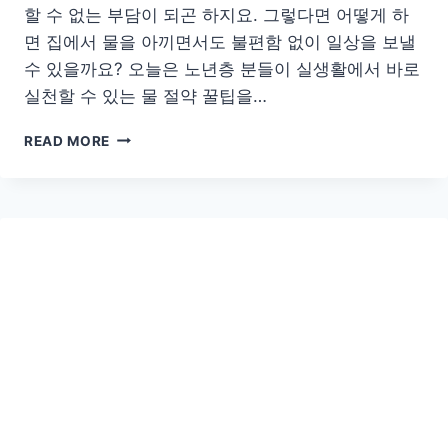
할 수 없는 부담이 되곤 하지요. 그렇다면 어떻게 하
면 집에서 물을 아끼면서도 불편함 없이 일상을 보낼
수 있을까요? 오늘은 노년층 분들이 실생활에서 바로
실천할 수 있는 물 절약 꿀팁을…
노
READ MORE
년
층
을
위
한
집
에
서
실
천
하
는
똑
똑