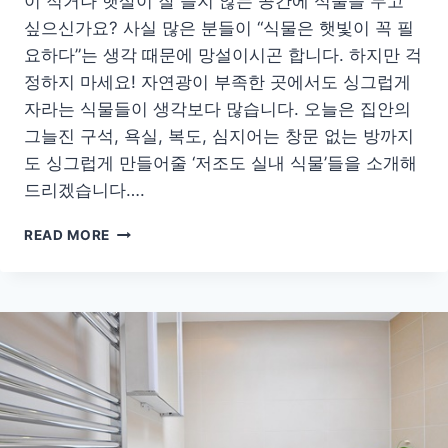
이 적거나 햇살이 잘 들지 않는 공간에 식물을 두고
싶으신가요? 사실 많은 분들이 “식물은 햇빛이 꼭 필
요하다”는 생각 때문에 망설이시곤 합니다. 하지만 걱
정하지 마세요! 자연광이 부족한 곳에서도 싱그럽게
자라는 식물들이 생각보다 많습니다. 오늘은 집안의
그늘진 구석, 욕실, 복도, 심지어는 창문 없는 방까지
도 싱그럽게 만들어줄 ‘저조도 실내 식물’들을 소개해
드리겠습니다….
햇
READ MORE
빛
없
이
도
잘
자
라
는
실
내