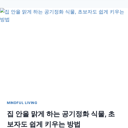
나
깜
빡
해
도
OK!
무
조
건
잘
자
라
는
집
안
식
물
MINDFUL LIVING
추
천
집 안을 맑게 하는 공기정화 식물, 초
보자도 쉽게 키우는 방법