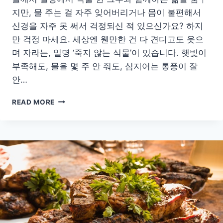
지만, 물 주는 걸 자주 잊어버리거나 몸이 불편해서
신경을 자주 못 써서 걱정되신 적 있으신가요? 하지
만 걱정 마세요. 세상엔 웬만한 건 다 견디고도 웃으
며 자라는, 일명 ‘죽지 않는 식물’이 있습니다. 햇빛이
부족해도, 물을 몇 주 안 줘도, 심지어는 통풍이 잘
안…
바
READ MORE
쁘
거
나
깜
빡
해
도
OK!
무
조
건