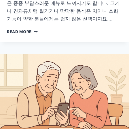
은 종종 부담스러운 메뉴로 느껴지기도 합니다. 고기
나 견과류처럼 질기거나 딱딱한 음식은 치아나 소화
기능이 약한 분들에게는 쉽지 않은 선택이지요….
어
READ MORE
르
신
과
회
복
기
환
자
에
게
좋
은
씹
기
쉬
운