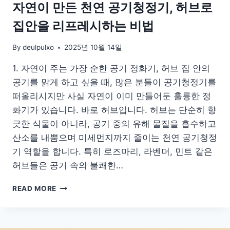
벽
자연이 만든 천연 공기청정기, 허브로
가
집안을 리프레시하는 비법
이
드
By
deulpulxo
2025년 10월 14일
1. 자연이 주는 가장 순한 공기 정화기, 허브 집 안의
공기를 맑게 하고 싶을 때, 많은 분들이 공기청정기를
떠올리시지만 사실 자연이 이미 만들어둔 훌륭한 정
화기가 있습니다. 바로 허브입니다. 허브는 단순히 향
긋한 식물이 아니라, 공기 중의 유해 물질을 흡수하고
산소를 내뿜으며 미세먼지까지 줄이는 천연 공기청정
기 역할을 합니다. 특히 로즈마리, 라벤더, 민트 같은
허브들은 공기 속의 불쾌한…
자
READ MORE
연
이
만
든