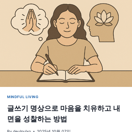
천
연
공
기
청
정
기,
허
브
로
집
안
을
리
프
MINDFUL LIVING
레
시
글쓰기 명상으로 마음을 치유하고 내
하
면을 성찰하는 방법
는
비
법
By
deulpulxo
2025년 10월 07일