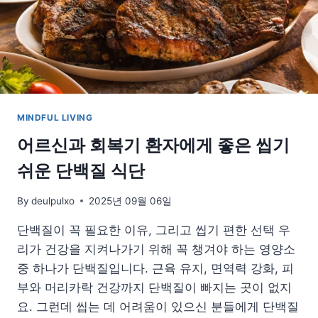
잘
자
라
는
집
안
식
물
MINDFUL LIVING
추
천
어르신과 회복기 환자에게 좋은 씹기
쉬운 단백질 식단
By
deulpulxo
2025년 09월 06일
단백질이 꼭 필요한 이유, 그리고 씹기 편한 선택 우
리가 건강을 지켜나가기 위해 꼭 챙겨야 하는 영양소
중 하나가 단백질입니다. 근육 유지, 면역력 강화, 피
부와 머리카락 건강까지 단백질이 빠지는 곳이 없지
요. 그런데 씹는 데 어려움이 있으신 분들에게 단백질