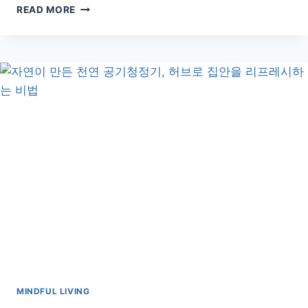
혼
READ MORE
자
서
도
건
강
하
게!
어
르
신
을
위
한
1
인
식
단
준
비
MINDFUL LIVING
완