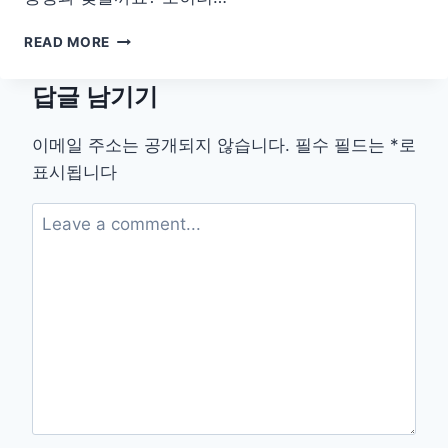
65
READ MORE
세
이
답글 남기기
상
필
독!
이메일 주소는 공개되지 않습니다.
필수 필드는
*
로
알
표시됩니다
뜰
폰
부
터
복
지
혜
택
까
지
완
벽
요