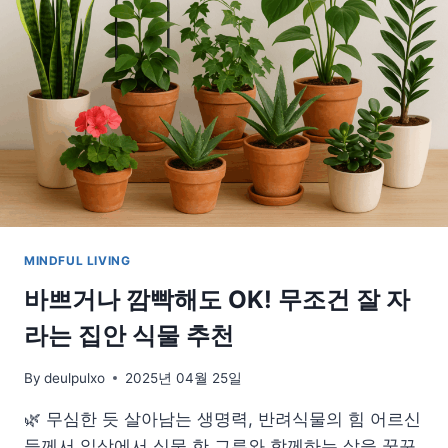
음
을
치
유
하
고
내
면
을
성
찰
하
MINDFUL LIVING
는
방
바쁘거나 깜빡해도 OK! 무조건 잘 자
법
라는 집안 식물 추천
By
deulpulxo
2025년 04월 25일
🌿 무심한 듯 살아남는 생명력, 반려식물의 힘 어르신
들께서 일상에서 식물 한 그루와 함께하는 삶을 꿈꾸