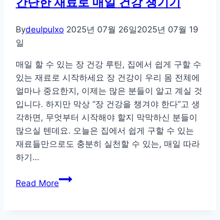
간단한 재료로 매일 건강 챙기기
는
음
By
deulpulxo
2025년 07월 26일
2025년 07월 19
식,
일
민
매일 할 수 있는 장 건강 루틴, 집에서 쉽게 구할 수
감
있는 재료로 시작하세요 장 건강이 우리 몸 전체에
한
얼마나 중요한지, 이제는 많은 분들이 알고 계실 것
위
입니다. 하지만 막상 “장 건강을 챙겨야 한다”고 생
라
각하면, 무엇부터 시작해야 할지 막막하신 분들이
면
많으실 텐데요. 오늘은 집에서 쉽게 구할 수 있는
절
재료들만으로도 충분히 실천할 수 있는, 매일 따라
대
하기…
피
해
집
Read More
야
에
할
서
식
쉽