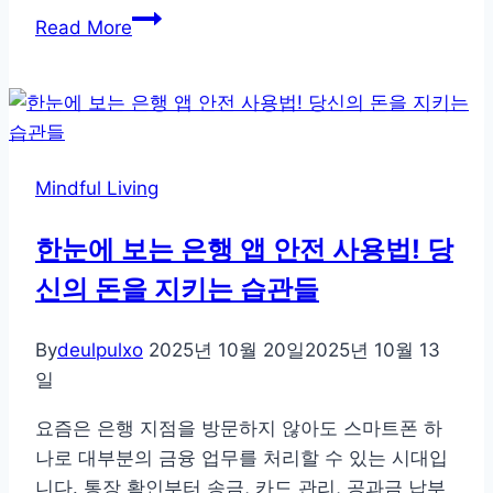
지
Read More
구
도
살
리
고
Mindful Living
집
도
한눈에 보는 은행 앱 안전 사용법! 당
꾸
신의 돈을 지키는 습관들
미
는
똑
By
deulpulxo
2025년 10월 20일
2025년 10월 13
똑
일
한
요즘은 은행 지점을 방문하지 않아도 스마트폰 하
업
나로 대부분의 금융 업무를 처리할 수 있는 시대입
사
니다. 통장 확인부터 송금, 카드 관리, 공과금 납부
이