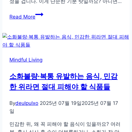
셨을 겁니다. 이게 단순한 기분 탓일까요? 아니면…
식
Read More
물
과
의
대
화,
Mindful Living
마
음
소화불량·복통 유발하는 음식, 민감
이
한 위라면 절대 피해야 할 식품들
치
유
되
By
deulpulxo
2025년 07월 19일
2025년 07월 17
는
일
순
민감한 위, 왜 꼭 피해야 할 음식이 있을까요? 여러
간
분, 혹시 식사 후 속이 더부룩하거나, 소화가 잘 안