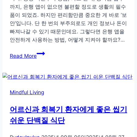
까지, 은행 앱이 없으면 불편할 정도로 생활의 필수
클
품이 되었죠. 하지만 편리함만큼 중요한 게 바로 ‘보
링
안’입니다. 단 한 번의 부주의로도 개인 정보나 돈이
실
빠져나갈 수 있기 때문인데요. 그렇다면 은행 앱을
천
안전하게 사용하는 방법, 어떻게 지켜야 할까요?…
법
한
Read More
눈
에
보
는
Mindful Living
은
행
어르신과 회복기 환자에게 좋은 씹기
앱
쉬운 단백질 식단
안
전
사