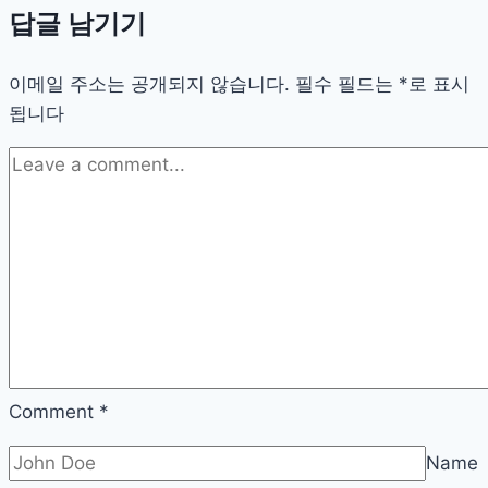
품
답글 남기기
게
들
시
이메일 주소는 공개되지 않습니다.
작
필수 필드는
*
로 표시
됩니다
하
는
장
건
강
습
관,
간
단
한
재
Comment
*
료
Name
로