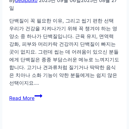
By
deulpulxo
2025년 09월 06일
2025년 08월 27
용
일
법!
단백질이 꼭 필요한 이유, 그리고 씹기 편한 선택
당
우리가 건강을 지켜나가기 위해 꼭 챙겨야 하는 영
신
양소 중 하나가 단백질입니다. 근육 유지, 면역력
의
강화, 피부와 머리카락 건강까지 단백질이 빠지는
돈
곳이 없지요. 그런데 씹는 데 어려움이 있으신 분들
을
에게 단백질은 종종 부담스러운 메뉴로 느껴지기도
지
합니다. 고기나 견과류처럼 질기거나 딱딱한 음식
키
은 치아나 소화 기능이 약한 분들에게는 쉽지 않은
는
선택이지요….
습
관
어
Read More
들
르
신
과
회